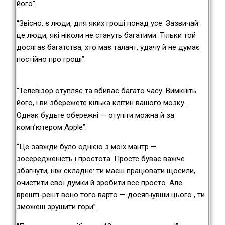
його”.
“Звісно, є люди, для яких гроші понад усе. Зазвичай
це люди, які ніколи не стануть багатими. Тільки той
досягає багатства, хто має талант, удачу й не думає
постійно про гроші”.
“Телевізор отупляє та вбиває багато часу. Вимкніть
його, і ви збережете кілька клітин вашого мозку.
Однак будьте обережні — отупіти можна й за
комп’ютером Apple”.
“Це завжди було однією з моїх мантр —
зосередженість і простота. Просте буває важче
збагнути, ніж складне: ти маєш працювати щосили,
очистити свої думки й зробити все просто. Але
врешті-решт воно того варто — досягнувши цього , ти
зможеш зрушити гори”.