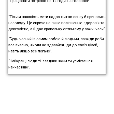
“Працювати потрібно не 12 годин, а головою!”
“Тільки наявність мети надає життю сенсу й приносить
насолоду. Це сприяє не лише поліпшенню здоров’я та
довголіттю, а й дає крапельку оптимізму у важкі часи”.
“Будь чесний із самим собою й людьми, завжди роби
все вчасно, ніколи не здавайся, іди до своїх цілей,
навіть якщо все погано”.
“Найкращі люди ті, завдяки яким ти усміхаєшся
найчастіше”.