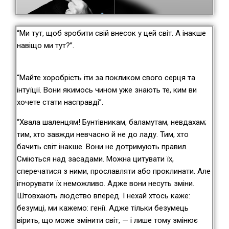
“Ми тут, щоб зробити свій внесок у цей світ. А інакше
навіщо ми тут?”.
“Майте хоробрість іти за покликом свого серця та
інтуїції. Вони якимось чином уже знають те, ким ви
хочете стати насправді”.
“Хвала шаленцям! Бунтівникам, баламутам, невдахам;
тим, хто завжди невчасно й не до ладу. Тим, хто
бачить світ інакше. Вони не дотримують правил.
Сміються над засадами. Можна цитувати їх,
сперечатися з ними, прославляти або проклинати. Але
ігнорувати їх неможливо. Адже вони несуть зміни.
Штовхають людство вперед. І нехай хтось каже:
безумці, ми кажемо: генії. Адже тільки безумець
вірить, що може змінити світ, — і лише тому змінює