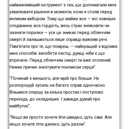
найважливіший інструмент з тих, що допомагали мені
ухвалювати рішення в моменти, коли я стояв перед
великим вибором. Тому що майже все — всі зовнішні
сподівання, вся гордість, весь страх зніяковіти чи
зазнати поразки — усе це зникає перед обличчям
смерті й залишаються лише справді важливі речі.
Пам’ятати про те, що помреш, — найкращий з відомих
мені способів запобігти пастці, думці, ніби є що
втрачати. Перед обличчям смерті ти вже оголений.
Немає причин знехтувати покликом серця”.
“Починай з меншого, але мрій про більше. Не
розпорошуй зусиль на багато справ одночасно.
Візьмися спершу за кілька простих і поступово
переходь до складніших. І завжди думай про
майбутнє”.
“Якщо ви просто хочете йти швидко, ідіть самі. Але
якщо хочете піти далеко, ідіть разом”.