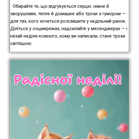
Обирайте те, що відгукується серцю: ніжне й
зворушливе, тепле й домашнє або трохи з гумором —
для тих, кого хочеться розсмішити у недільний ранок.
Діліться у соцмережах, надсилайте у месенджерах — і
нехай неділя кожного, кому ви написали, стане трохи
світлішою.