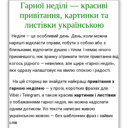
Гарної неділі — красиві
привітання, картинки та
листівки українською
Неділя — це особливий день. День, коли можна
нарешті відкласти справи, побути з собою або з
близькими, відпочити душею і тілом. І немає нічого
приємнішого, ніж зранку отримати тепле привітання від
когось рідного — невелике, але щире «гарної неділі»,
яке одразу налаштовує на хвилю спокою і радості.
На цій сторінці ви знайдете найкращі
привітання з
гарною неділею
— у прозі, коротких фразах для
Viber і Telegram, а також красиві
картинки і листівки
з побажаннями гарної неділі, які можна надіслати
одним дотиком. Усі тексти написані живою
українською мовою — без шаблонних фраз і зайвих
слів.