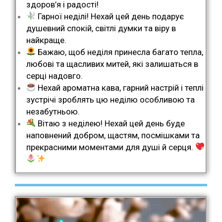
здоров’я і радості!
Гарної неділі! Нехай цей день подарує
душевний спокій, світлі думки та віру в
найкраще.
Бажаю, щоб неділя принесла багато тепла,
любові та щасливих митей, які залишаться в
серці надовго.
Нехай ароматна кава, гарний настрій і теплі
зустрічі зроблять цю неділю особливою та
незабутньою.
Вітаю з неділею! Нехай цей день буде
наповнений добром, щастям, посмішками та
прекрасними моментами для душі й серця.