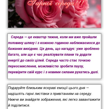
Середа — це екватор тижня, коли ми вже пройшли
половину шляху і з кожною годиною наближаємося до
бажаних вихідних. Це день, що нагадує: уже зроблено
багато, але ще є час реалізувати плани та додати
енергії до своїх цілей. Середа часто стає точкою
переосмислення, можливістю зробити паузу,
перевірити свій курс і з новими силами рухатись далі.
Подаруйте близьким яскраві емоції цього дня —
надішліть гарні листівки з привітанням на середу.
Нижче ви знайдете зображення, які легко завантажити
й поділитися.