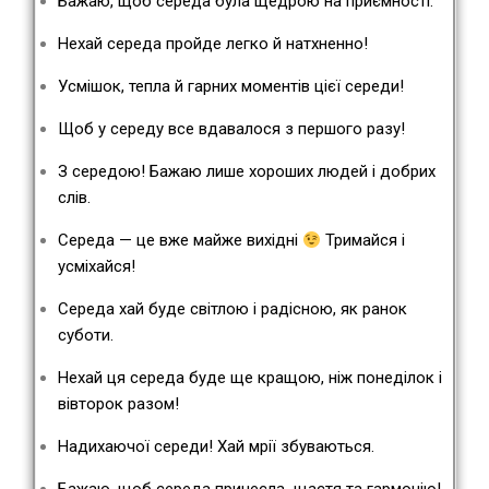
Бажаю, щоб середа була щедрою на приємності.
Нехай середа пройде легко й натхненно!
Усмішок, тепла й гарних моментів цієї середи!
Щоб у середу все вдавалося з першого разу!
З середою! Бажаю лише хороших людей і добрих
слів.
Середа — це вже майже вихідні
Тримайся і
усміхайся!
Середа хай буде світлою і радісною, як ранок
суботи.
Нехай ця середа буде ще кращою, ніж понеділок і
вівторок разом!
Надихаючої середи! Хай мрії збуваються.