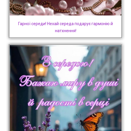
Гарної середи! Нехай середа подарує гармонію й
натхнення!