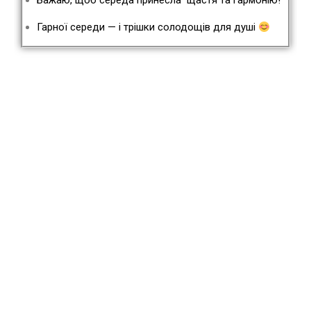
Бажаю, щоб середа принесла щастя та гармонію!
Гарної середи — і трішки солодощів для душі