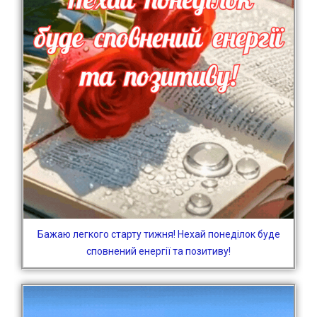
Бажаю легкого старту тижня! Нехай понеділок буде
сповнений енергії та позитиву!