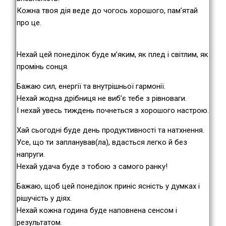
Кожна твоя дія веде до чогось хорошого, пам’ятай
про це.
Нехай цей понеділок буде м’яким, як плед і світлим, як
промінь сонця.
Бажаю сил, енергії та внутрішньої гармонії.
Нехай жодна дрібниця не виб’є тебе з рівноваги.
І нехай увесь тиждень почнеться з хорошого настрою.
Хай сьогодні буде день продуктивності та натхнення.
Усе, що ти запланував(ла), вдасться легко й без
напруги.
Нехай удача буде з тобою з самого ранку!
Бажаю, щоб цей понеділок приніс ясність у думках і
рішучість у діях.
Нехай кожна година буде наповнена сенсом і
результатом.