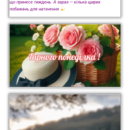
що принесе тиждень. А зараз — кілька щирих
побажань для натхнення