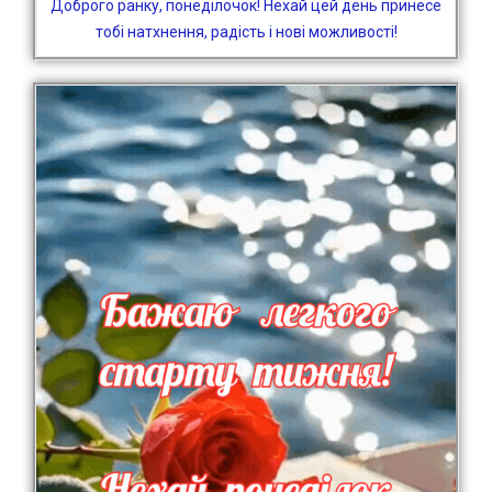
Доброго ранку, понеділочок! Нехай цей день принесе
тобі натхнення, радість і нові можливості!