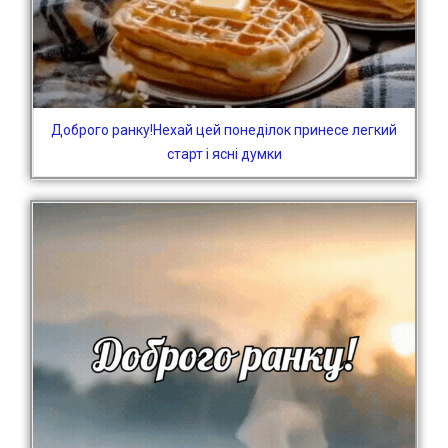
Доброго ранку!Нехай цей понеділок принесе легкий
старт і ясні думки